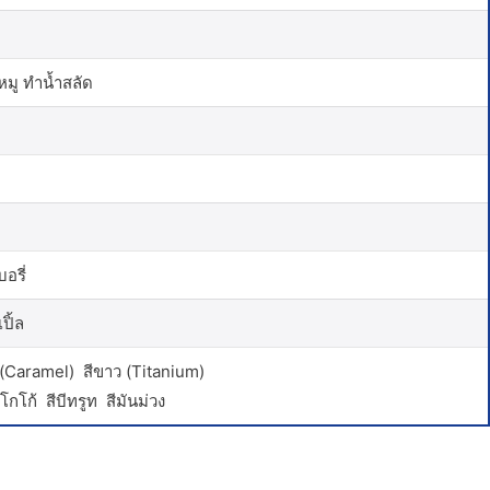
หมู ทำน้ำสลัด
อรี่
ปิ้ล
(Caramel) สีขาว (Titanium)
กโก้ สีบีทรูท สีมันม่วง