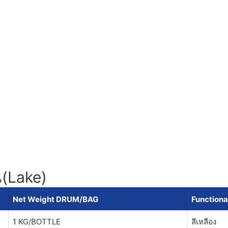
น(Lake)
Net Weight DRUM/BAG
Functiona
1 KG/BOTTLE
สีเหลือง